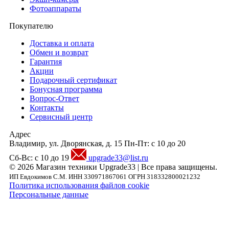
Фотоаппараты
Покупателю
Доставка и оплата
Обмен и возврат
Гарантия
Акции
Подарочный сертификат
Бонусная программа
Вопрос-Ответ
Контакты
Сервисный центр
Адрес
Владимир, ул. Дворянская, д. 15
Пн-Пт: с 10 до 20
Сб-Вс: с 10 до 19
upgrade33@list.ru
© 2026 Магазин техники Upgrade33 | Все права защищены.
ИП Евдокимов С.М. ИНН 330971867061 ОГРН 318332800021232
Политика использования файлов cookie
Персональные данные
Внимание! Предложения размещенные на данном сайте носят исключительно
информационный характер и не являются публичной офертой, определяемой
положениями части 2 статьи 437 ГК РФ. Внешний вид товара, включая цвет, могут