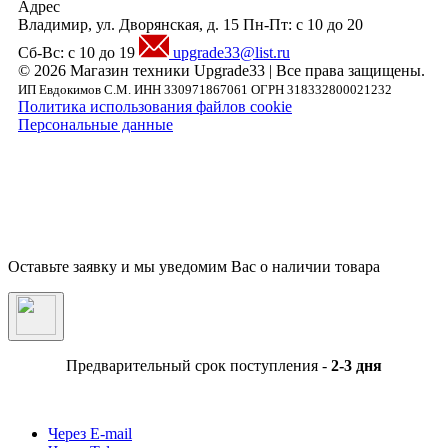
Адрес
Владимир, ул. Дворянская, д. 15
Пн-Пт: с 10 до 20
Сб-Вс: с 10 до 19
upgrade33@list.ru
© 2026 Магазин техники Upgrade33 | Все права защищены.
ИП Евдокимов С.М. ИНН 330971867061 ОГРН 318332800021232
Политика использования файлов cookie
Персональные данные
Внимание! Предложения размещенные на данном сайте носят исключительно
информационный характер и не являются публичной офертой, определяемой
положениями части 2 статьи 437 ГК РФ. Внешний вид товара, включая цвет, могут
незначительно отличаться от представленных на фотографии. Указанная на сайте цен
Товара может быть изменена Продавцом в одностороннем порядке до подтверждени
заказа сотрудниками магазина.
Оставьте заявку и мы уведомим Вас о наличии товара
Предварительный срок поступления -
2-3 дня
Через E-mail