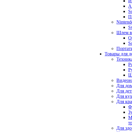
И
А
S
П
Nintend
S
Шлем в
O
S
Портат
Товары для д
Техник
Р
Р
Щ
Видеон
Для до
Для де
Для ку
Для кр
Ф
З
М
т
Для здо