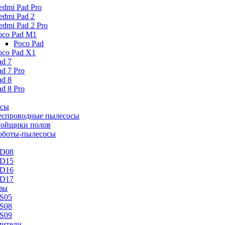
edmi Pad Pro
edmi Pad 2
edmi Pad 2 Pro
oco Pad M1
Poco Pad
oco Pad X1
ad 7
ad 7 Pro
ad 8
ad 8 Pro
осы
еспроводные пылесосы
ойщики полов
оботы-пылесосы
D08
D15
D16
D17
ры
S05
S08
S09
ители