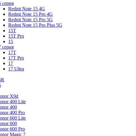
5 серия
Redmi Note 15 4G
Redmi Note 15 Pro 4G
Redmi Note 15 Pro 5G
Redmi Note 15 Pro Plus 5G
15T
15T Pro
15
7 серия
17T
17T Pro
17
17 Ultra
s
5R
5
onor X9d
onor 400 Lite
onor 400
onor 400 Pro
onor 600 Lite
onor 600
onor 600 Pro
onor Magic 7