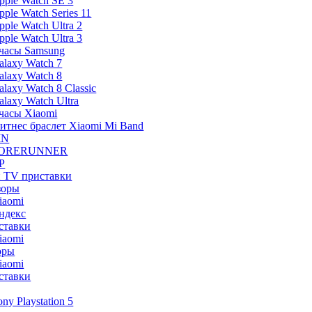
pple Watch SE 3
pple Watch Series 11
pple Watch Ultra 2
pple Watch Ultra 3
часы Samsung
alaxy Watch 7
alaxy Watch 8
alaxy Watch 8 Classic
alaxy Watch Ultra
часы Xiaomi
итнес браслет Xiaomi Mi Band
IN
ORERUNNER
P
и TV приставки
зоры
iaomi
ндекс
ставки
iaomi
оры
iaomi
ставки
ony Playstation 5