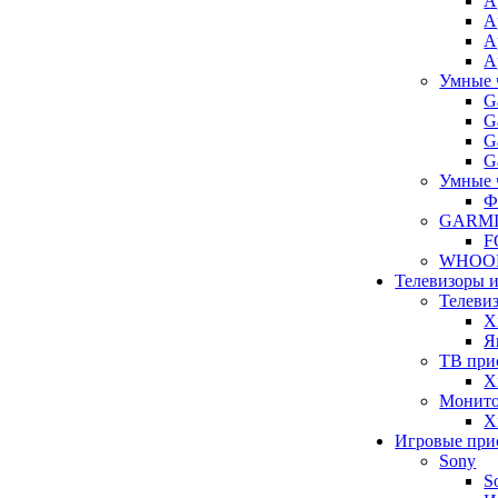
A
A
A
A
Умные 
G
G
G
G
Умные 
Ф
GARM
F
WHOO
Телевизоры 
Телеви
X
Я
ТВ при
X
Монит
X
Игровые при
Sony
S