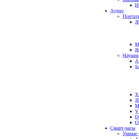
H
Аудио
Портат
J
M
Я
Наушн
A
S
X
J
M
V
D
O
Смарт-часы
Умные 