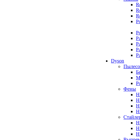
R
R
R
P
P
P
P
P
P
Dyson
Пылес
Б
М
Р
Фены
H
H
H
H
Стайле
H
H
H
Выпрям