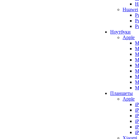
H
Huawei
P
P
P
Ноутбуки
Apple
M
M
M
M
M
M
M
M
M
Планшеты
Apple
i
i
i
i
i
i
Xiaomi