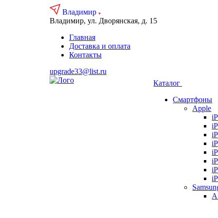
Владимир
Владимир, ул. Дворянская, д. 15
Главная
Доставка и оплата
Контакты
upgrade33@list.ru
Каталог
Смартфоны
Apple
i
i
i
i
i
i
i
i
Samsun
А