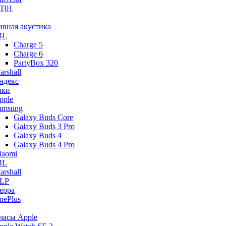
T01
ивная акустика
BL
Charge 5
Charge 6
PartyBox 320
arshall
ндекс
ики
pple
amsung
Galaxy Buds Core
Galaxy Buds 3 Pro
Galaxy Buds 4
Galaxy Buds 4 Pro
iaomi
BL
arshall
LP
eppa
nePlus
часы Apple