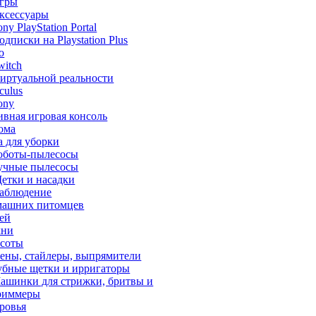
гры
ксессуары
ony PlayStation Portal
одписки на Playstation Plus
o
witch
иртуальной реальности
culus
ony
ивная игровая консоль
ома
а для уборки
оботы-пылесосы
учные пылесосы
етки и насадки
аблюдение
машних питомцев
тей
хни
асоты
ены, стайлеры, выпрямители
убные щетки и ирригаторы
ашинки для стрижки, бритвы и
риммеры
ровья