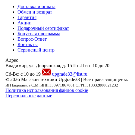
Доставка и оплата
Обмен и возврат
Гарантия
Акции
Подарочный сертификат
Бонусная программа
Вопрос-Ответ
Контакты
Сервисный центр
Адрес
Владимир, ул. Дворянская, д. 15
Пн-Пт: с 10 до 20
Сб-Вс: с 10 до 19
upgrade33@list.ru
© 2026 Магазин техники Upgrade33 | Все права защищены.
ИП Евдокимов С.М. ИНН 330971867061 ОГРН 318332800021232
Политика использования файлов cookie
Персональные данные
Внимание! Предложения размещенные на данном сайте носят исключительно
информационный характер и не являются публичной офертой, определяемой
положениями части 2 статьи 437 ГК РФ. Внешний вид товара, включая цвет, могут
незначительно отличаться от представленных на фотографии. Указанная на сайте цен
Товара может быть изменена Продавцом в одностороннем порядке до подтверждени
заказа сотрудниками магазина.