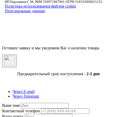
ИП Евдокимов С.М. ИНН 330971867061 ОГРН 318332800021232
Политика использования файлов cookie
Персональные данные
Внимание! Предложения размещенные на данном сайте носят исключительно
информационный характер и не являются публичной офертой, определяемой
положениями части 2 статьи 437 ГК РФ. Внешний вид товара, включая цвет, могут
незначительно отличаться от представленных на фотографии. Указанная на сайте цен
Товара может быть изменена Продавцом в одностороннем порядке до подтверждени
заказа сотрудниками магазина.
Оставьте заявку и мы уведомим Вас о наличии товара
Предварительный срок поступления -
2-3 дня
Через E-mail
Через Telegram
Ваше имя
Контактный телефон
Ваша почта