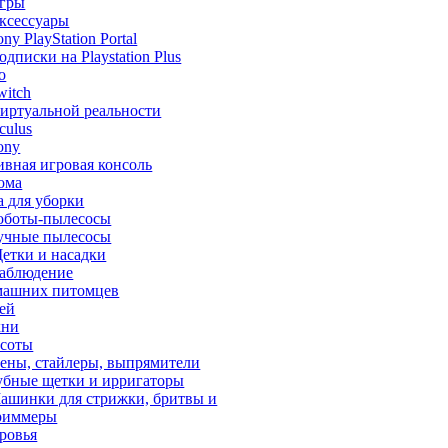
гры
ксессуары
ony PlayStation Portal
одписки на Playstation Plus
o
witch
иртуальной реальности
culus
ony
ивная игровая консоль
ома
а для уборки
оботы-пылесосы
учные пылесосы
етки и насадки
аблюдение
машних питомцев
тей
хни
асоты
ены, стайлеры, выпрямители
убные щетки и ирригаторы
ашинки для стрижки, бритвы и
риммеры
ровья