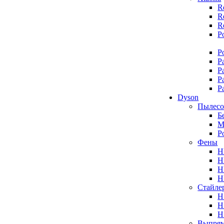
R
R
R
P
P
P
P
P
P
Dyson
Пылес
Б
М
Р
Фены
H
H
H
H
Стайле
H
H
H
Выпрям