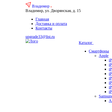
Владимир
Владимир, ул. Дворянская, д. 15
Главная
Доставка и оплата
Контакты
upgrade33@list.ru
Каталог
Смартфоны
Apple
i
i
i
i
i
i
i
i
Samsun
А