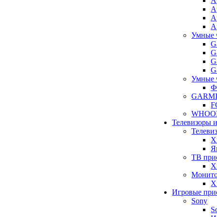
A
A
A
A
Умные 
G
G
G
G
Умные 
Ф
GARM
F
WHOO
Телевизоры 
Телеви
X
Я
ТВ при
X
Монит
X
Игровые при
Sony
S