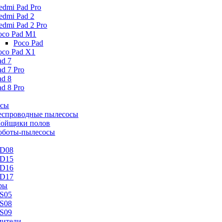
edmi Pad Pro
edmi Pad 2
edmi Pad 2 Pro
oco Pad M1
Poco Pad
oco Pad X1
ad 7
ad 7 Pro
ad 8
ad 8 Pro
осы
еспроводные пылесосы
ойщики полов
оботы-пылесосы
D08
D15
D16
D17
ры
S05
S08
S09
ители