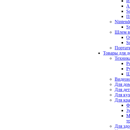
И
А
S
П
Nintend
S
Шлем в
O
S
Портат
Товары для д
Техник
Р
Р
Щ
Видеон
Для до
Для де
Для ку
Для кр
Ф
З
М
т
Для здо