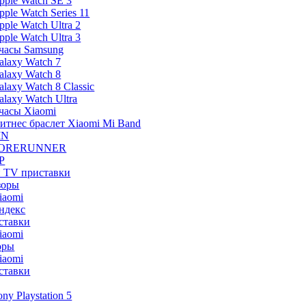
pple Watch SE 3
pple Watch Series 11
pple Watch Ultra 2
pple Watch Ultra 3
часы Samsung
alaxy Watch 7
alaxy Watch 8
alaxy Watch 8 Classic
alaxy Watch Ultra
часы Xiaomi
итнес браслет Xiaomi Mi Band
IN
ORERUNNER
P
и TV приставки
зоры
iaomi
ндекс
ставки
iaomi
оры
iaomi
ставки
ony Playstation 5