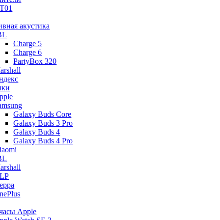
T01
ивная акустика
BL
Charge 5
Charge 6
PartyBox 320
arshall
ндекс
ики
pple
amsung
Galaxy Buds Core
Galaxy Buds 3 Pro
Galaxy Buds 4
Galaxy Buds 4 Pro
iaomi
BL
arshall
LP
eppa
nePlus
часы Apple