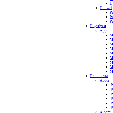
H
Huawei
P
P
P
Ноутбуки
Apple
M
M
M
M
M
M
M
M
M
Планшеты
Apple
i
i
i
i
i
i
Xiaomi