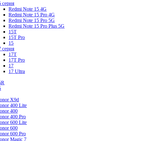
5 серия
Redmi Note 15 4G
Redmi Note 15 Pro 4G
Redmi Note 15 Pro 5G
Redmi Note 15 Pro Plus 5G
15T
15T Pro
15
7 серия
17T
17T Pro
17
17 Ultra
s
5R
5
onor X9d
onor 400 Lite
onor 400
onor 400 Pro
onor 600 Lite
onor 600
onor 600 Pro
onor Magic 7