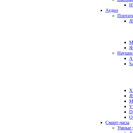
H
Аудио
Портат
J
M
Я
Наушн
A
S
X
J
M
V
D
O
Смарт-часы
Умные 