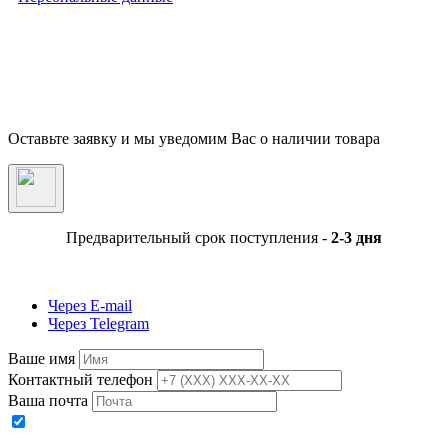
Внимание! Предложения размещенные на данном сайте носят исключительно
информационный характер и не являются публичной офертой, определяемой
положениями части 2 статьи 437 ГК РФ. Внешний вид товара, включая цвет, могут
незначительно отличаться от представленных на фотографии. Указанная на сайте цен
Товара может быть изменена Продавцом в одностороннем порядке до подтверждени
заказа сотрудниками магазина.
Оставьте заявку и мы уведомим Вас о наличии товара
Предварительный срок поступления -
2-3 дня
Через E-mail
Через Telegram
Ваше имя
Контактный телефон
Ваша почта