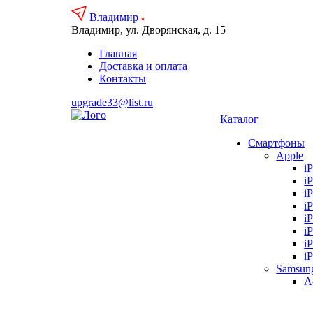
Владимир
Владимир, ул. Дворянская, д. 15
Главная
Доставка и оплата
Контакты
upgrade33@list.ru
Каталог
Смартфоны
Apple
i
i
i
i
i
i
i
i
Samsun
А