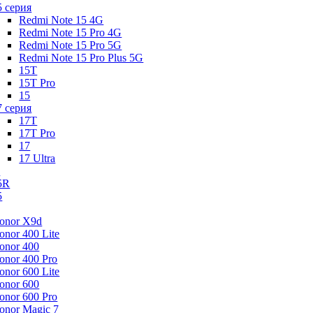
5 серия
Redmi Note 15 4G
Redmi Note 15 Pro 4G
Redmi Note 15 Pro 5G
Redmi Note 15 Pro Plus 5G
15T
15T Pro
15
7 серия
17T
17T Pro
17
17 Ultra
s
5R
5
onor X9d
onor 400 Lite
onor 400
onor 400 Pro
onor 600 Lite
onor 600
onor 600 Pro
onor Magic 7