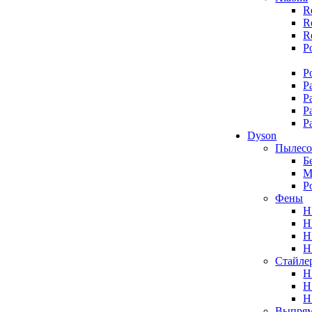
R
R
R
P
P
P
P
P
P
Dyson
Пылес
Б
М
Р
Фены
H
H
H
H
Стайле
H
H
H
Выпрям