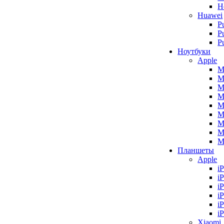
H
Huawei
P
P
P
Ноутбуки
Apple
M
M
M
M
M
M
M
M
M
Планшеты
Apple
i
i
i
i
i
i
Xiaomi