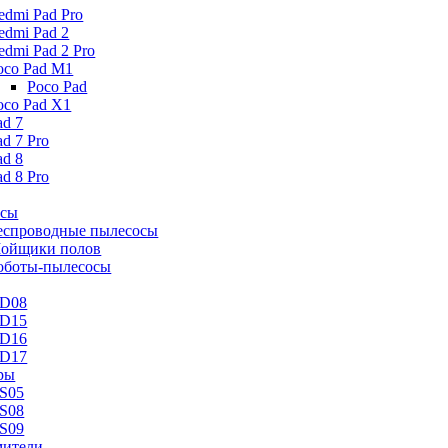
edmi Pad Pro
edmi Pad 2
edmi Pad 2 Pro
oco Pad M1
Poco Pad
oco Pad X1
ad 7
ad 7 Pro
ad 8
ad 8 Pro
осы
еспроводные пылесосы
ойщики полов
оботы-пылесосы
D08
D15
D16
D17
ры
S05
S08
S09
ители