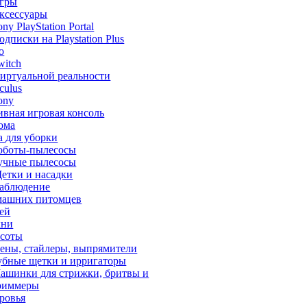
гры
ксессуары
ony PlayStation Portal
одписки на Playstation Plus
o
witch
иртуальной реальности
culus
ony
ивная игровая консоль
ома
а для уборки
оботы-пылесосы
учные пылесосы
етки и насадки
аблюдение
машних питомцев
тей
хни
асоты
ены, стайлеры, выпрямители
убные щетки и ирригаторы
ашинки для стрижки, бритвы и
риммеры
ровья