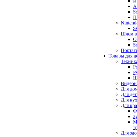
И
А
S
П
Nintend
S
Шлем в
O
S
Портат
Товары для д
Техник
Р
Р
Щ
Видеон
Для до
Для де
Для ку
Для кр
Ф
З
М
т
Для здо