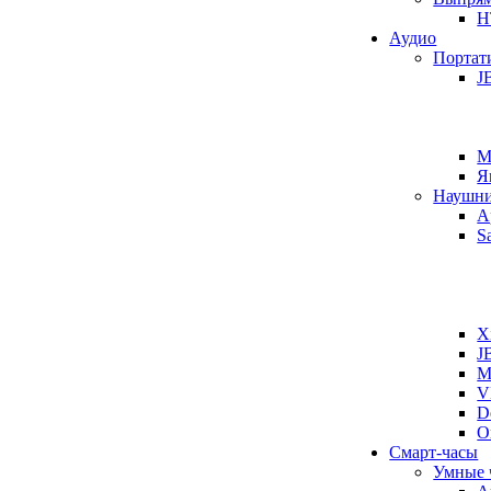
H
Аудио
Портат
J
M
Я
Наушн
A
S
X
J
M
V
D
O
Смарт-часы
Умные 