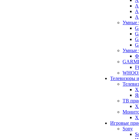
A
A
A
A
Умные 
G
G
G
G
Умные 
Ф
GARM
F
WHOO
Телевизоры 
Телеви
X
Я
ТВ при
X
Монит
X
Игровые при
Sony
S