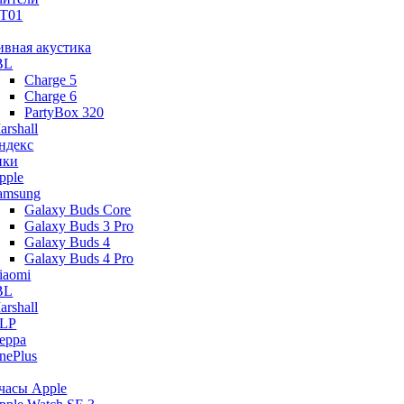
T01
ивная акустика
BL
Charge 5
Charge 6
PartyBox 320
arshall
ндекс
ики
pple
amsung
Galaxy Buds Core
Galaxy Buds 3 Pro
Galaxy Buds 4
Galaxy Buds 4 Pro
iaomi
BL
arshall
LP
eppa
nePlus
часы Apple