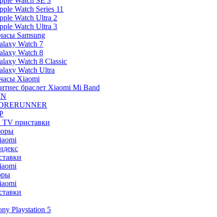
pple Watch SE 3
pple Watch Series 11
pple Watch Ultra 2
pple Watch Ultra 3
часы Samsung
alaxy Watch 7
alaxy Watch 8
alaxy Watch 8 Classic
alaxy Watch Ultra
часы Xiaomi
итнес браслет Xiaomi Mi Band
IN
ORERUNNER
P
и TV приставки
зоры
iaomi
ндекс
ставки
iaomi
оры
iaomi
ставки
ony Playstation 5