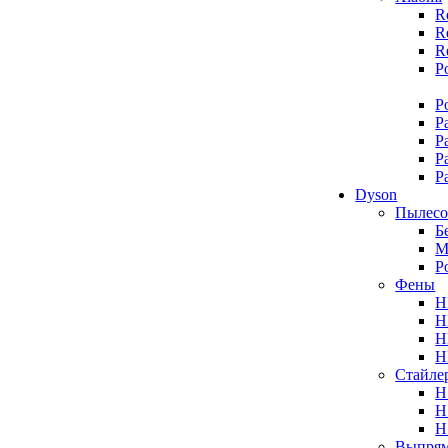
R
R
R
P
P
P
P
P
P
Dyson
Пылес
Б
М
Р
Фены
H
H
H
H
Стайле
H
H
H
Выпрям