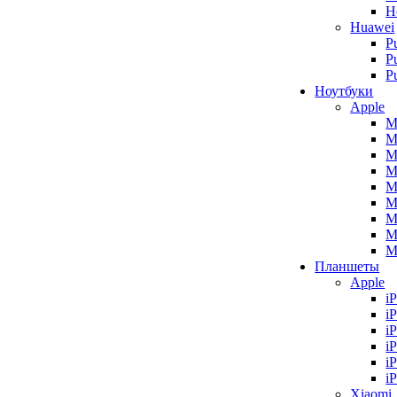
H
Huawei
P
P
P
Ноутбуки
Apple
M
M
M
M
M
M
M
M
M
Планшеты
Apple
i
i
i
i
i
i
Xiaomi