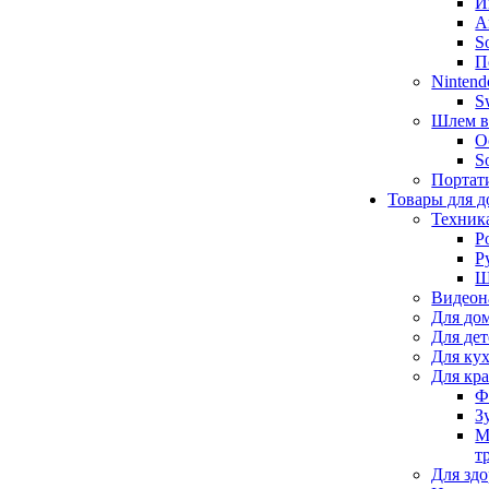
И
А
S
П
Nintend
S
Шлем в
O
S
Портат
Товары для д
Техник
Р
Р
Щ
Видеон
Для до
Для де
Для ку
Для кр
Ф
З
М
т
Для здо