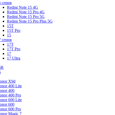
5 серия
Redmi Note 15 4G
Redmi Note 15 Pro 4G
Redmi Note 15 Pro 5G
Redmi Note 15 Pro Plus 5G
15T
15T Pro
15
7 серия
17T
17T Pro
17
17 Ultra
s
5R
5
onor X9d
onor 400 Lite
onor 400
onor 400 Pro
onor 600 Lite
onor 600
onor 600 Pro
onor Magic 7