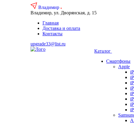
Владимир
Владимир, ул. Дворянская, д. 15
Главная
Доставка и оплата
Контакты
upgrade33@list.ru
Каталог
Смартфоны
Apple
i
i
i
i
i
i
i
i
Samsun
А