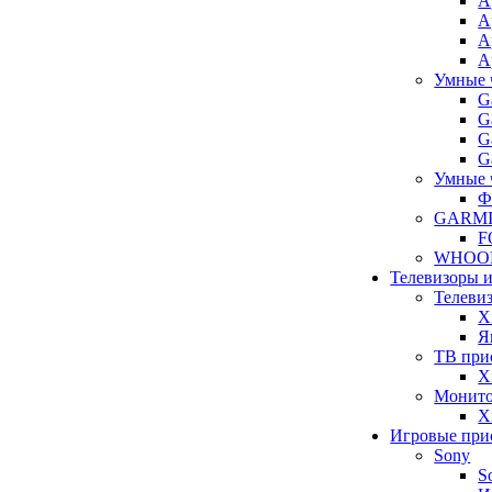
A
A
A
A
Умные 
G
G
G
G
Умные 
Ф
GARM
F
WHOO
Телевизоры 
Телеви
X
Я
ТВ при
X
Монит
X
Игровые при
Sony
S