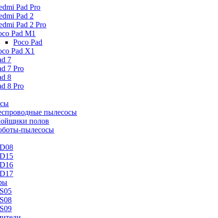
edmi Pad Pro
edmi Pad 2
edmi Pad 2 Pro
oco Pad M1
Poco Pad
oco Pad X1
ad 7
ad 7 Pro
ad 8
ad 8 Pro
осы
еспроводные пылесосы
ойщики полов
оботы-пылесосы
D08
D15
D16
D17
ры
S05
S08
S09
ители