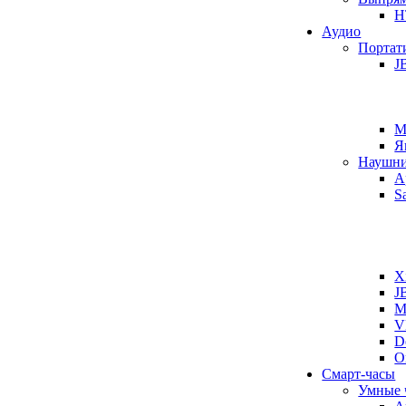
H
Аудио
Портат
J
M
Я
Наушн
A
S
X
J
M
V
D
O
Смарт-часы
Умные 