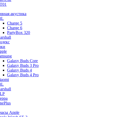
T01
ивная акустика
BL
Charge 5
Charge 6
PartyBox 320
arshall
ндекс
ики
pple
amsung
Galaxy Buds Core
Galaxy Buds 3 Pro
Galaxy Buds 4
Galaxy Buds 4 Pro
iaomi
BL
arshall
LP
eppa
nePlus
часы Apple