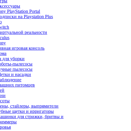
гры
ксессуары
ony PlayStation Portal
одписки на Playstation Plus
o
witch
иртуальной реальности
culus
ony
ивная игровая консоль
ома
а для уборки
оботы-пылесосы
учные пылесосы
етки и насадки
аблюдение
машних питомцев
тей
хни
асоты
ены, стайлеры, выпрямители
убные щетки и ирригаторы
ашинки для стрижки, бритвы и
риммеры
ровья