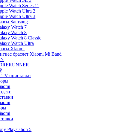
pple Watch SE 3
pple Watch Series 11
pple Watch Ultra 2
pple Watch Ultra 3
часы Samsung
alaxy Watch 7
alaxy Watch 8
alaxy Watch 8 Classic
alaxy Watch Ultra
часы Xiaomi
итнес браслет Xiaomi Mi Band
IN
ORERUNNER
P
и TV приставки
зоры
iaomi
ндекс
ставки
iaomi
оры
iaomi
ставки
ony Playstation 5