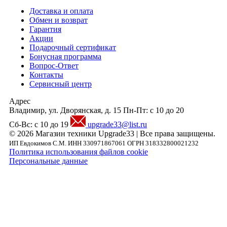
Доставка и оплата
Обмен и возврат
Гарантия
Акции
Подарочный сертификат
Бонусная программа
Вопрос-Ответ
Контакты
Сервисный центр
Адрес
Владимир, ул. Дворянская, д. 15
Пн-Пт: с 10 до 20
Сб-Вс: с 10 до 19
upgrade33@list.ru
© 2026 Магазин техники Upgrade33 | Все права защищены.
ИП Евдокимов С.М. ИНН 330971867061 ОГРН 318332800021232
Политика использования файлов cookie
Персональные данные
Внимание! Предложения размещенные на данном сайте носят исключительно
информационный характер и не являются публичной офертой, определяемой
положениями части 2 статьи 437 ГК РФ. Внешний вид товара, включая цвет, могут
незначительно отличаться от представленных на фотографии. Указанная на сайте цен
Товара может быть изменена Продавцом в одностороннем порядке до подтверждени
заказа сотрудниками магазина.