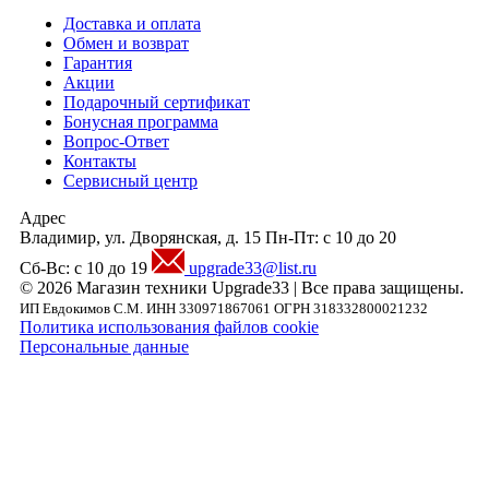
Доставка и оплата
Обмен и возврат
Гарантия
Акции
Подарочный сертификат
Бонусная программа
Вопрос-Ответ
Контакты
Сервисный центр
Адрес
Владимир, ул. Дворянская, д. 15
Пн-Пт: с 10 до 20
Сб-Вс: с 10 до 19
upgrade33@list.ru
© 2026 Магазин техники Upgrade33 | Все права защищены.
ИП Евдокимов С.М. ИНН 330971867061 ОГРН 318332800021232
Политика использования файлов cookie
Персональные данные
Внимание! Предложения размещенные на данном сайте носят исключительно
информационный характер и не являются публичной офертой, определяемой
положениями части 2 статьи 437 ГК РФ. Внешний вид товара, включая цвет, могут
незначительно отличаться от представленных на фотографии. Указанная на сайте цен
Товара может быть изменена Продавцом в одностороннем порядке до подтверждени
заказа сотрудниками магазина.