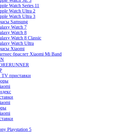
pple Watch SE 3
pple Watch Series 11
pple Watch Ultra 2
pple Watch Ultra 3
часы Samsung
alaxy Watch 7
alaxy Watch 8
alaxy Watch 8 Classic
alaxy Watch Ultra
часы Xiaomi
итнес браслет Xiaomi Mi Band
IN
ORERUNNER
P
и TV приставки
зоры
iaomi
ндекс
ставки
iaomi
оры
iaomi
ставки
ony Playstation 5