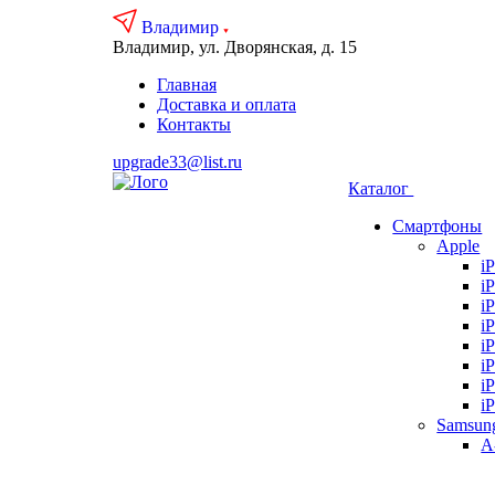
Владимир
Владимир, ул. Дворянская, д. 15
Главная
Доставка и оплата
Контакты
upgrade33@list.ru
Каталог
Смартфоны
Apple
i
i
i
i
i
i
i
i
Samsun
А