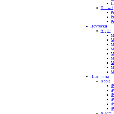
H
Huawei
P
P
P
Ноутбуки
Apple
M
M
M
M
M
M
M
M
M
Планшеты
Apple
i
i
i
i
i
i
Xiaomi