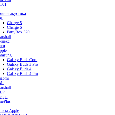
T01
ивная акустика
BL
Charge 5
Charge 6
PartyBox 320
arshall
ндекс
ики
pple
amsung
Galaxy Buds Core
Galaxy Buds 3 Pro
Galaxy Buds 4
Galaxy Buds 4 Pro
iaomi
BL
arshall
LP
eppa
nePlus
часы Apple