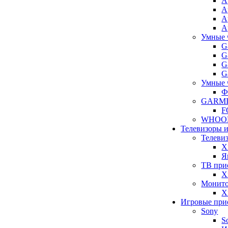
A
A
A
A
Умные 
G
G
G
G
Умные 
Ф
GARM
F
WHOO
Телевизоры 
Телеви
X
Я
ТВ при
X
Монит
X
Игровые при
Sony
S