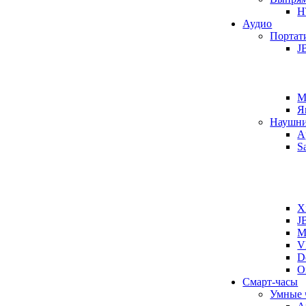
H
Аудио
Портат
J
M
Я
Наушн
A
S
X
J
M
V
D
O
Смарт-часы
Умные 