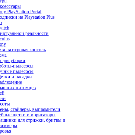
гры
ксессуары
ony PlayStation Portal
одписки на Playstation Plus
o
witch
иртуальной реальности
culus
ony
ивная игровая консоль
ома
а для уборки
оботы-пылесосы
учные пылесосы
етки и насадки
аблюдение
машних питомцев
тей
хни
асоты
ены, стайлеры, выпрямители
убные щетки и ирригаторы
ашинки для стрижки, бритвы и
риммеры
ровья