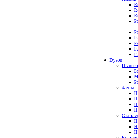
R
R
R
P
P
P
P
P
P
Dyson
Пылес
Б
М
Р
Фены
H
H
H
H
Стайле
H
H
H
Выпрям