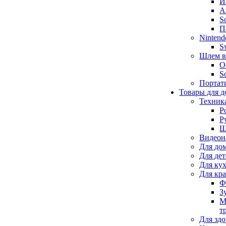
И
А
S
П
Nintend
S
Шлем в
O
S
Портат
Товары для д
Техник
Р
Р
Щ
Видеон
Для до
Для де
Для ку
Для кр
Ф
З
М
т
Для здо