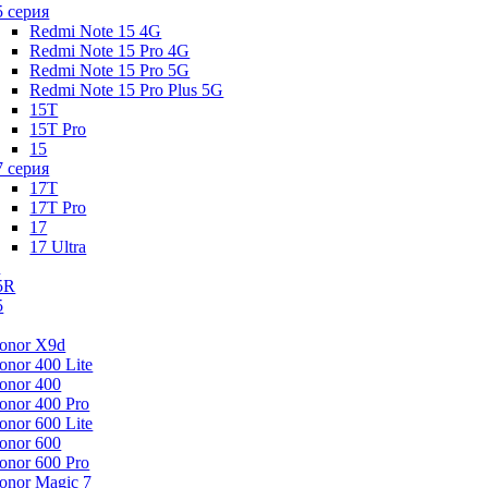
5 серия
Redmi Note 15 4G
Redmi Note 15 Pro 4G
Redmi Note 15 Pro 5G
Redmi Note 15 Pro Plus 5G
15T
15T Pro
15
7 серия
17T
17T Pro
17
17 Ultra
s
5R
5
onor X9d
onor 400 Lite
onor 400
onor 400 Pro
onor 600 Lite
onor 600
onor 600 Pro
onor Magic 7