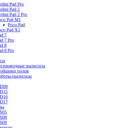
edmi Pad Pro
edmi Pad 2
edmi Pad 2 Pro
oco Pad M1
Poco Pad
oco Pad X1
ad 7
ad 7 Pro
ad 8
ad 8 Pro
осы
еспроводные пылесосы
ойщики полов
оботы-пылесосы
D08
D15
D16
D17
ры
S05
S08
S09
ители