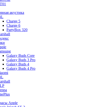
T01
ивная акустика
BL
Charge 5
Charge 6
PartyBox 320
arshall
ндекс
ики
pple
amsung
Galaxy Buds Core
Galaxy Buds 3 Pro
Galaxy Buds 4
Galaxy Buds 4 Pro
iaomi
BL
arshall
LP
eppa
nePlus
часы Apple