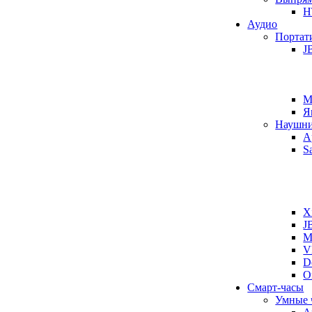
H
Аудио
Портат
J
M
Я
Наушн
A
S
X
J
M
V
D
O
Смарт-часы
Умные 