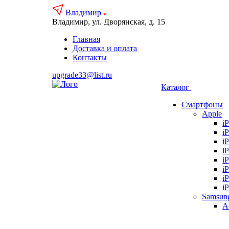
Владимир
Владимир, ул. Дворянская, д. 15
Главная
Доставка и оплата
Контакты
upgrade33@list.ru
Каталог
Смартфоны
Apple
i
i
i
i
i
i
i
i
Samsun
А