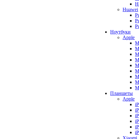
H
Huawei
P
P
P
Ноутбуки
Apple
M
M
M
M
M
M
M
M
M
Планшеты
Apple
i
i
i
i
i
i
Xiaomi