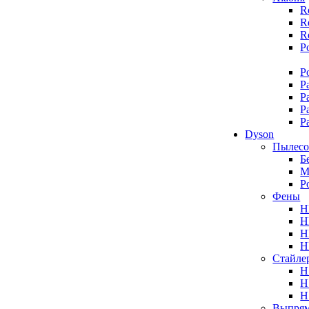
R
R
R
P
P
P
P
P
P
Dyson
Пылес
Б
М
Р
Фены
H
H
H
H
Стайле
H
H
H
Выпрям