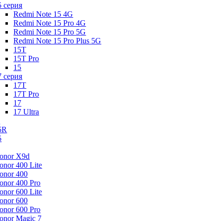
5 серия
Redmi Note 15 4G
Redmi Note 15 Pro 4G
Redmi Note 15 Pro 5G
Redmi Note 15 Pro Plus 5G
15T
15T Pro
15
7 серия
17T
17T Pro
17
17 Ultra
s
5R
5
onor X9d
onor 400 Lite
onor 400
onor 400 Pro
onor 600 Lite
onor 600
onor 600 Pro
onor Magic 7