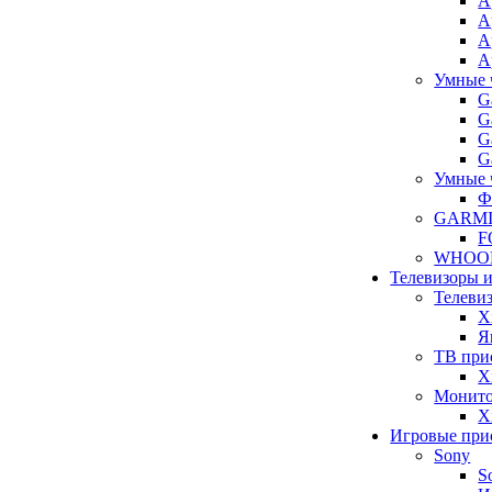
A
A
A
A
Умные 
G
G
G
G
Умные 
Ф
GARM
F
WHOO
Телевизоры 
Телеви
X
Я
ТВ при
X
Монит
X
Игровые при
Sony
S