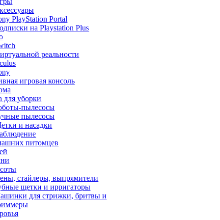
гры
ксессуары
ony PlayStation Portal
одписки на Playstation Plus
o
witch
иртуальной реальности
culus
ony
ивная игровая консоль
ома
а для уборки
оботы-пылесосы
учные пылесосы
етки и насадки
аблюдение
машних питомцев
тей
хни
асоты
ены, стайлеры, выпрямители
убные щетки и ирригаторы
ашинки для стрижки, бритвы и
риммеры
ровья