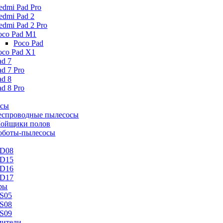
edmi Pad Pro
edmi Pad 2
edmi Pad 2 Pro
oco Pad M1
Poco Pad
oco Pad X1
ad 7
ad 7 Pro
ad 8
ad 8 Pro
осы
еспроводные пылесосы
ойщики полов
оботы-пылесосы
D08
D15
D16
D17
ры
S05
S08
S09
ители