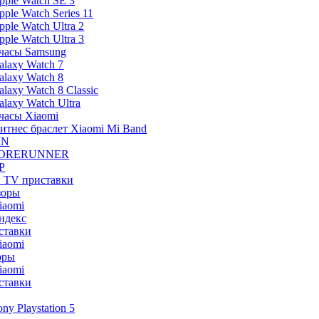
pple Watch SE 3
pple Watch Series 11
pple Watch Ultra 2
pple Watch Ultra 3
часы Samsung
alaxy Watch 7
alaxy Watch 8
alaxy Watch 8 Classic
alaxy Watch Ultra
часы Xiaomi
итнес браслет Xiaomi Mi Band
IN
ORERUNNER
P
и TV приставки
зоры
iaomi
ндекс
ставки
iaomi
оры
iaomi
ставки
ony Playstation 5