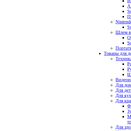
И
А
S
П
Nintend
S
Шлем в
O
S
Портат
Товары для д
Техник
Р
Р
Щ
Видеон
Для до
Для де
Для ку
Для кр
Ф
З
М
т
Для здо