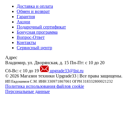
Доставка и оплата
Обмен и возврат
Гарантия
Акции
Подарочный сертификат
Бонусная программа
Вопрос-Ответ
Контакты
Сервисный центр
Адрес
Владимир, ул. Дворянская, д. 15
Пн-Пт: с 10 до 20
Сб-Вс: с 10 до 19
upgrade33@list.ru
© 2026 Магазин техники Upgrade33 | Все права защищены.
ИП Евдокимов С.М. ИНН 330971867061 ОГРН 318332800021232
Политика использования файлов cookie
Персональные данные
Внимание! Предложения размещенные на данном сайте носят исключительно
информационный характер и не являются публичной офертой, определяемой
положениями части 2 статьи 437 ГК РФ. Внешний вид товара, включая цвет, могут
незначительно отличаться от представленных на фотографии. Указанная на сайте цен
Товара может быть изменена Продавцом в одностороннем порядке до подтверждени
заказа сотрудниками магазина.