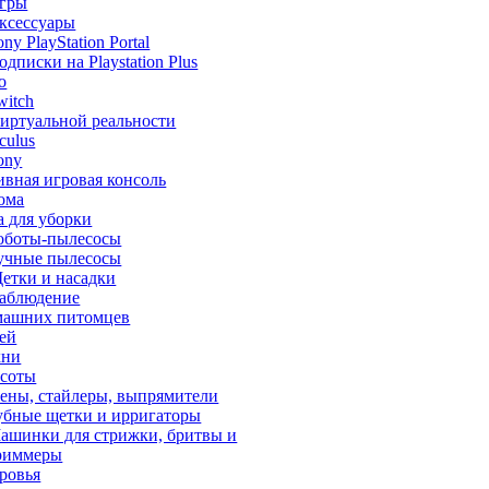
гры
ксессуары
ony PlayStation Portal
одписки на Playstation Plus
o
witch
иртуальной реальности
culus
ony
ивная игровая консоль
ома
а для уборки
оботы-пылесосы
учные пылесосы
етки и насадки
аблюдение
машних питомцев
тей
хни
асоты
ены, стайлеры, выпрямители
убные щетки и ирригаторы
ашинки для стрижки, бритвы и
риммеры
ровья