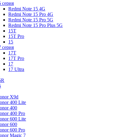
5 серия
Redmi Note 15 4G
Redmi Note 15 Pro 4G
Redmi Note 15 Pro 5G
Redmi Note 15 Pro Plus 5G
15T
15T Pro
15
7 серия
17T
17T Pro
17
17 Ultra
s
5R
5
onor X9d
onor 400 Lite
onor 400
onor 400 Pro
onor 600 Lite
onor 600
onor 600 Pro
onor Magic 7