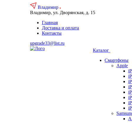
Владимир
Владимир, ул. Дворянская, д. 15
Главная
Доставка и оплата
Контакты
upgrade33@list.ru
Каталог
Смартфоны
Apple
i
i
i
i
i
i
i
i
Samsun
А