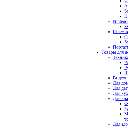
И
А
S
П
Nintend
S
Шлем в
O
S
Портат
Товары для д
Техник
Р
Р
Щ
Видеон
Для до
Для де
Для ку
Для кр
Ф
З
М
т
Для здо