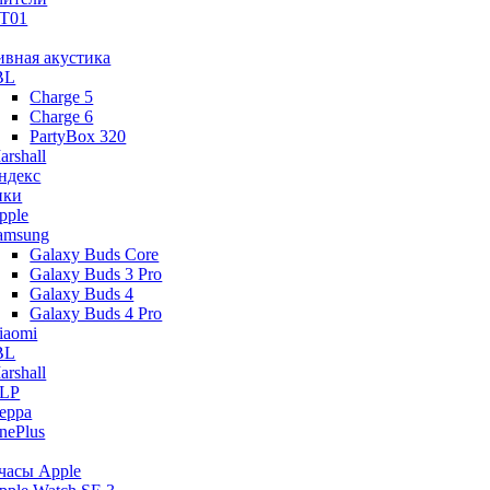
T01
ивная акустика
BL
Charge 5
Charge 6
PartyBox 320
arshall
ндекс
ики
pple
amsung
Galaxy Buds Core
Galaxy Buds 3 Pro
Galaxy Buds 4
Galaxy Buds 4 Pro
iaomi
BL
arshall
LP
eppa
nePlus
часы Apple