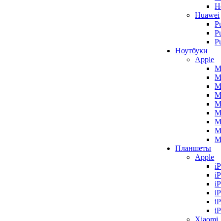
H
Huawei
P
P
P
Ноутбуки
Apple
M
M
M
M
M
M
M
M
M
Планшеты
Apple
i
i
i
i
i
i
Xiaomi