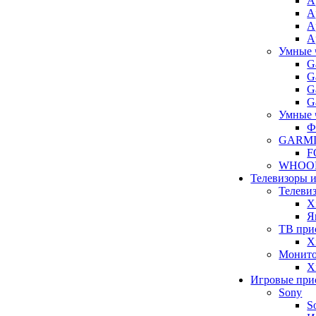
A
A
A
A
Умные 
G
G
G
G
Умные 
Ф
GARM
F
WHOO
Телевизоры 
Телеви
X
Я
ТВ при
X
Монит
X
Игровые при
Sony
S