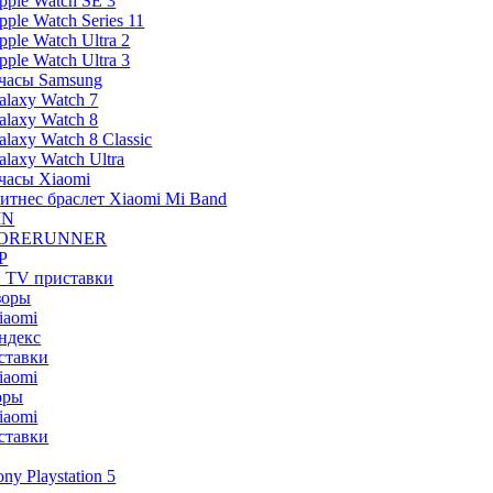
pple Watch SE 3
pple Watch Series 11
pple Watch Ultra 2
pple Watch Ultra 3
часы Samsung
alaxy Watch 7
alaxy Watch 8
alaxy Watch 8 Classic
alaxy Watch Ultra
часы Xiaomi
итнес браслет Xiaomi Mi Band
IN
ORERUNNER
P
и TV приставки
зоры
iaomi
ндекс
ставки
iaomi
оры
iaomi
ставки
ony Playstation 5