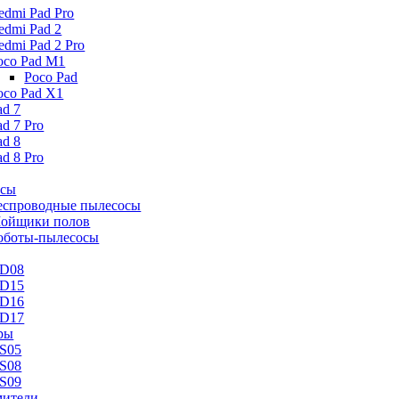
edmi Pad Pro
edmi Pad 2
edmi Pad 2 Pro
oco Pad M1
Poco Pad
oco Pad X1
ad 7
ad 7 Pro
ad 8
ad 8 Pro
осы
еспроводные пылесосы
ойщики полов
оботы-пылесосы
D08
D15
D16
D17
ры
S05
S08
S09
ители