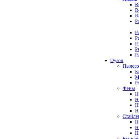
R
R
R
P
P
P
P
P
P
Dyson
Пылес
Б
М
Р
Фены
H
H
H
H
Стайле
H
H
H
Выпрям