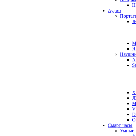
H
Аудио
Портат
J
M
Я
Наушн
A
S
X
J
M
V
D
O
Смарт-часы
Умные 