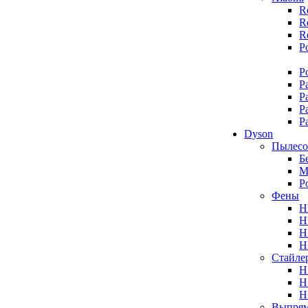
R
R
R
P
P
P
P
P
P
Dyson
Пылес
Б
М
Р
Фены
H
H
H
H
Стайле
H
H
H
Выпрям