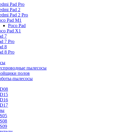
edmi Pad Pro
edmi Pad 2
edmi Pad 2 Pro
oco Pad M1
Poco Pad
oco Pad X1
ad 7
ad 7 Pro
ad 8
ad 8 Pro
осы
еспроводные пылесосы
ойщики полов
оботы-пылесосы
D08
D15
D16
D17
ры
S05
S08
S09
ители