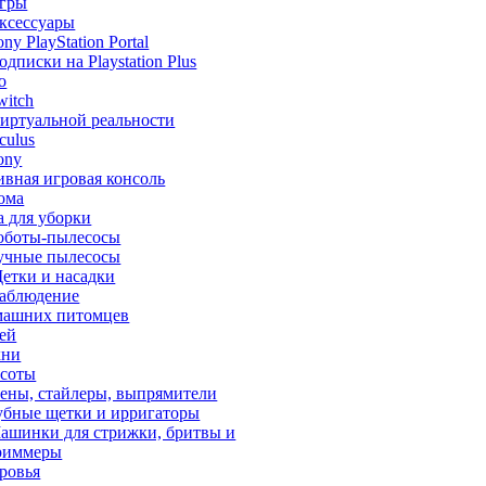
гры
ксессуары
ony PlayStation Portal
одписки на Playstation Plus
o
witch
иртуальной реальности
culus
ony
ивная игровая консоль
ома
а для уборки
оботы-пылесосы
учные пылесосы
етки и насадки
аблюдение
машних питомцев
тей
хни
асоты
ены, стайлеры, выпрямители
убные щетки и ирригаторы
ашинки для стрижки, бритвы и
риммеры
ровья