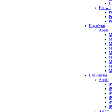
H
Huawei
P
P
P
Ноутбуки
Apple
M
M
M
M
M
M
M
M
M
Планшеты
Apple
i
i
i
i
i
i
Xiaomi