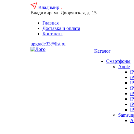
Владимир
Владимир, ул. Дворянская, д. 15
Главная
Доставка и оплата
Контакты
upgrade33@list.ru
Каталог
Смартфоны
Apple
i
i
i
i
i
i
i
i
Samsun
А