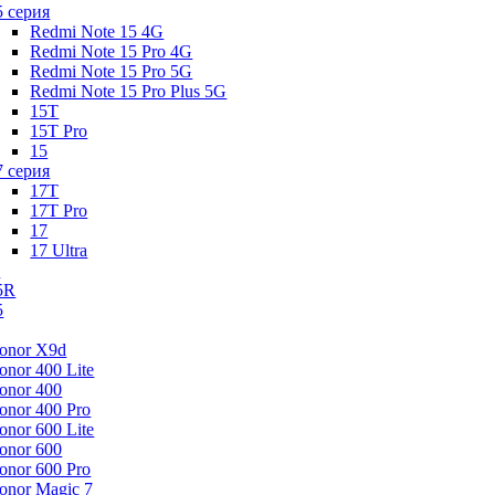
5 серия
Redmi Note 15 4G
Redmi Note 15 Pro 4G
Redmi Note 15 Pro 5G
Redmi Note 15 Pro Plus 5G
15T
15T Pro
15
7 серия
17T
17T Pro
17
17 Ultra
s
5R
5
onor X9d
onor 400 Lite
onor 400
onor 400 Pro
onor 600 Lite
onor 600
onor 600 Pro
onor Magic 7