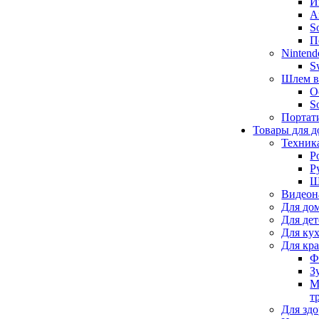
И
А
S
П
Nintend
S
Шлем в
O
S
Портат
Товары для д
Техник
Р
Р
Щ
Видеон
Для до
Для де
Для ку
Для кр
Ф
З
М
т
Для здо