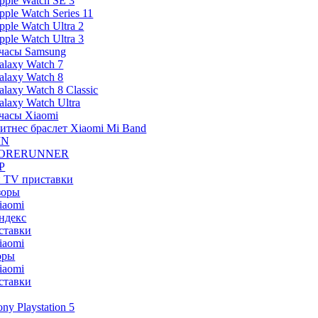
pple Watch SE 3
pple Watch Series 11
pple Watch Ultra 2
pple Watch Ultra 3
часы Samsung
alaxy Watch 7
alaxy Watch 8
alaxy Watch 8 Classic
alaxy Watch Ultra
часы Xiaomi
итнес браслет Xiaomi Mi Band
IN
ORERUNNER
P
и TV приставки
зоры
iaomi
ндекс
ставки
iaomi
оры
iaomi
ставки
ony Playstation 5