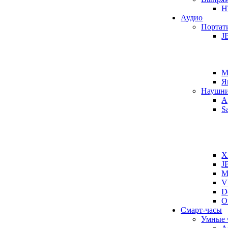
H
Аудио
Портат
J
M
Я
Наушн
A
S
X
J
M
V
D
O
Смарт-часы
Умные 