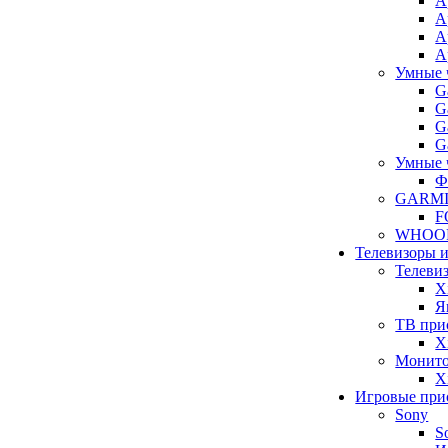
A
A
A
A
Умные 
G
G
G
G
Умные 
Ф
GARM
F
WHOO
Телевизоры 
Телеви
X
Я
ТВ при
X
Монит
X
Игровые при
Sony
S