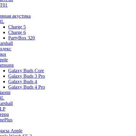
T01
ивная акустика
BL
Charge 5
Charge 6
PartyBox 320
arshall
ндекс
ики
pple
amsung
Galaxy Buds Core
Galaxy Buds 3 Pro
Galaxy Buds 4
Galaxy Buds 4 Pro
iaomi
BL
arshall
LP
eppa
nePlus
часы Apple