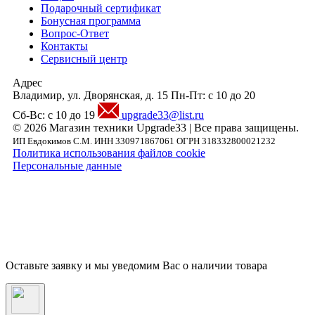
Подарочный сертификат
Бонусная программа
Вопрос-Ответ
Контакты
Сервисный центр
Адрес
Владимир, ул. Дворянская, д. 15
Пн-Пт: с 10 до 20
Сб-Вс: с 10 до 19
upgrade33@list.ru
© 2026 Магазин техники Upgrade33 | Все права защищены.
ИП Евдокимов С.М. ИНН 330971867061 ОГРН 318332800021232
Политика использования файлов cookie
Персональные данные
Внимание! Предложения размещенные на данном сайте носят исключительно
информационный характер и не являются публичной офертой, определяемой
положениями части 2 статьи 437 ГК РФ. Внешний вид товара, включая цвет, могут
незначительно отличаться от представленных на фотографии. Указанная на сайте цен
Товара может быть изменена Продавцом в одностороннем порядке до подтверждени
заказа сотрудниками магазина.
Оставьте заявку и мы уведомим Вас о наличии товара