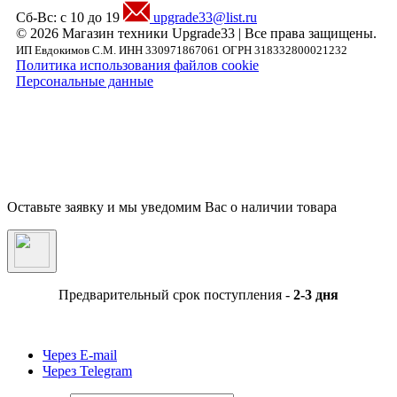
Сб-Вс: с 10 до 19
upgrade33@list.ru
© 2026 Магазин техники Upgrade33 | Все права защищены.
ИП Евдокимов С.М. ИНН 330971867061 ОГРН 318332800021232
Политика использования файлов cookie
Персональные данные
Внимание! Предложения размещенные на данном сайте носят исключительно
информационный характер и не являются публичной офертой, определяемой
положениями части 2 статьи 437 ГК РФ. Внешний вид товара, включая цвет, могут
незначительно отличаться от представленных на фотографии. Указанная на сайте цен
Товара может быть изменена Продавцом в одностороннем порядке до подтверждени
заказа сотрудниками магазина.
Оставьте заявку и мы уведомим Вас о наличии товара
Предварительный срок поступления -
2-3 дня
Через E-mail
Через Telegram