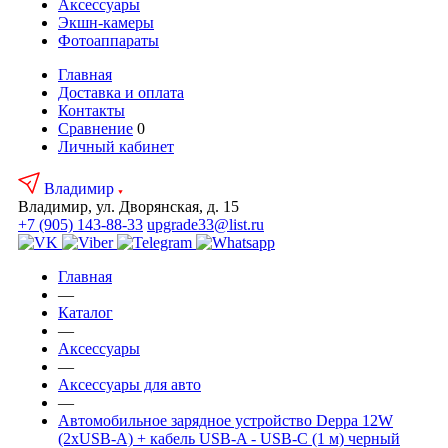
Аксесcуары
Экшн-камеры
Фотоаппараты
Главная
Доставка и оплата
Контакты
Сравнение
0
Личный кабинет
Владимир
Владимир, ул. Дворянская, д. 15
+7 (905) 143-88-33
upgrade33@list.ru
Главная
—
Каталог
—
Аксесcуары
—
Аксессуары для авто
—
Автомобильное зарядное устройство Deppa 12W
(2xUSB-A) + кабель USB-A - USB-C (1 м) черный