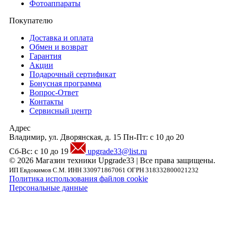
Фотоаппараты
Покупателю
Доставка и оплата
Обмен и возврат
Гарантия
Акции
Подарочный сертификат
Бонусная программа
Вопрос-Ответ
Контакты
Сервисный центр
Адрес
Владимир, ул. Дворянская, д. 15
Пн-Пт: с 10 до 20
Сб-Вс: с 10 до 19
upgrade33@list.ru
© 2026 Магазин техники Upgrade33 | Все права защищены.
ИП Евдокимов С.М. ИНН 330971867061 ОГРН 318332800021232
Политика использования файлов cookie
Персональные данные
Внимание! Предложения размещенные на данном сайте носят исключительно
информационный характер и не являются публичной офертой, определяемой
положениями части 2 статьи 437 ГК РФ. Внешний вид товара, включая цвет, могут